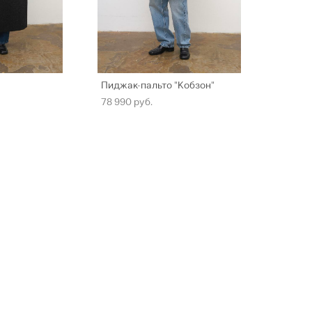
Пиджак-пальто "Кобзон"
78 990 pуб.