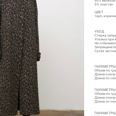
95% вискоза
5% эластан
ЦВЕТ
тауп, коричн
УХОД
Стирка запр
Утюжка при 
Не отбелива
Запрещена б
Сухая чистка
ПАРАМЕТРЫ 
Объем по гру
Длина плеча 
Длина по спи
ПАРАМЕТРЫ 
Объем по гру
Длина плеча 
Длина по спи
ПАРАМЕТРЫ 