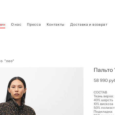
зин
О нас
Пресса
Контакты
Доставка и возврат
то "лео"
Пальто 
58 990 pу
СОСТАВ
Ткань верха:
40% шерсть
10% вискоза
50% полиэст
Подкладка: