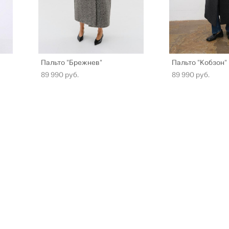
Пальто "Брежнев"
Пальто "Кобзон"
89 990 pуб.
89 990 pуб.