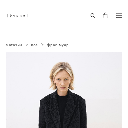
магазин
>
всё
>
фрак муар