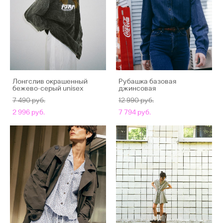
Лонгслив окрашенный
Рубашка базовая
бежево-серый unisex
джинсовая
7 490 pуб.
12 990 pуб.
2 996 pуб.
7 794 pуб.