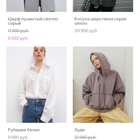
Шарф пушистый светло-
Косуха шерстяная серая
серый
unisex
11 990 pуб.
39 990 pуб.
9 592 pуб.
Рубашка белая
Худи
9 990 pуб.
12 990 pуб.