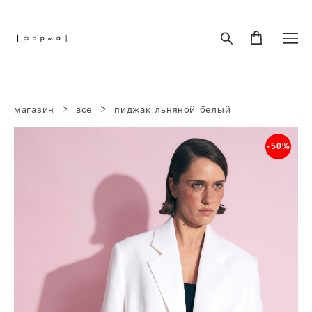
магазин
>
всё
>
пиджак льняной белый
-50%