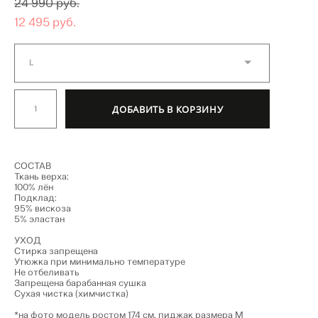
24 990 pуб.
12 495 pуб.
L
ДОБАВИТЬ В КОРЗИНУ
СОСТАВ
Ткань верха:
100% лён
Подклад:
95% вискоза
5% эластан
УХОД
Стирка запрещена
Утюжка при минимально температуре
Не отбеливать
Запрещена барабанная сушка
Сухая чистка (химчистка)
*на фото модель ростом 174 см, пиджак размера М