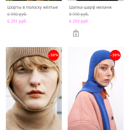
Шорты в полоску жёлтые
Шапка-шарф меланж
6 990 pуб.
8 990 pуб.
6 291 pуб.
6 293 pуб.
-30%
-30%