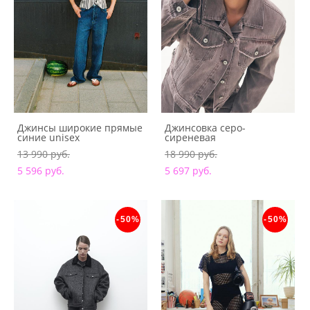
Джинсы широкие прямые
Джинсовка серо-
синие unisex
сиреневая
13 990 pуб.
18 990 pуб.
5 596 pуб.
5 697 pуб.
-50%
-50%