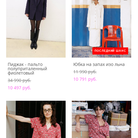
ПОСЛЕДНИЙ ШАНС
Пиджак - пальто
Юбка на запах изо льна
полуприталенный
11 990 pуб.
фиолетовый
10 791 pуб.
34 990 pуб.
10 497 pуб.