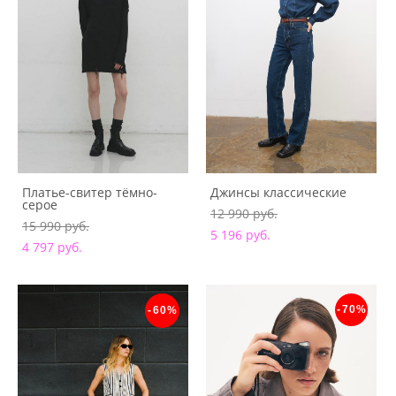
Платье-свитер тёмно-
Джинсы классические
серое
12 990 pуб.
15 990 pуб.
5 196 pуб.
4 797 pуб.
-70%
-60%