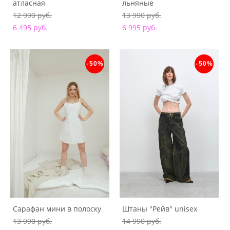
атласная
льняные
12 990 pуб.
13 990 pуб.
6 495 pуб.
6 995 pуб.
-50%
-50%
Сарафан мини в полоску
Штаны "Рейв" unisex
13 990 pуб.
14 990 pуб.