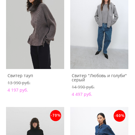
Свитер тауп
Свитер "Любовь и голуби"
серый
13 990 pуб.
14 990 pуб.
4 197 pуб.
4 497 pуб.
-70%
-60%