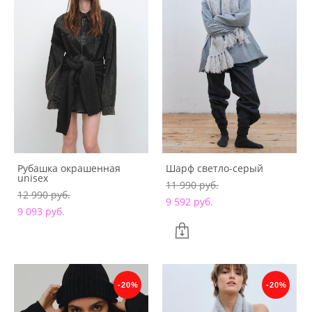
Рубашка окрашенная
Шарф светло-серый
unisex
11 990 pуб.
12 990 pуб.
9 592 pуб.
9 093 pуб.
-20%
-20%