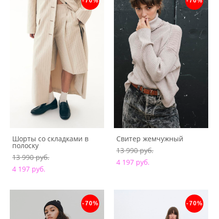
-70%
-70%
Шорты со складками в
Свитер жемчужный
полоску
13 990 pуб.
13 990 pуб.
4 197 pуб.
4 197 pуб.
-70%
-70%