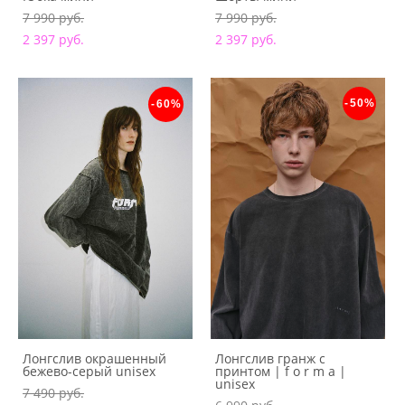
7 990 pуб.
7 990 pуб.
2 397 pуб.
2 397 pуб.
-50%
-60%
Лонгслив окрашенный
Лонгслив гранж с
бежево-серый unisex
принтом | f o r m a |
unisex
7 490 pуб.