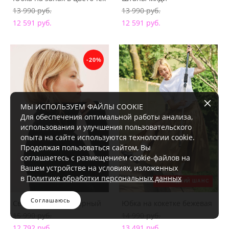
13 990 pуб.
13 990 pуб.
12 591 pуб.
12 591 pуб.
-20%
МЫ ИСПОЛЬЗУЕМ ФАЙЛЫ COOKIE
Для обеспечения оптимальной работы анализа,
использования и улучшения пользовательского
опыта на сайте используются технологии cookie.
Продолжая пользоваться сайтом, Вы
соглашаетесь с размещением cookie-файлов на
Вашем устройстве на условиях, изложенных
в
Политике обработки персональных данных
ПОСЛЕДНИЙ ШАНС
Соглашаюсь
Свитер с горлом чёрный
Юбка на кокетке бежевая
15 990 pуб.
14 990 pуб.
12 792 pуб.
13 491 pуб.